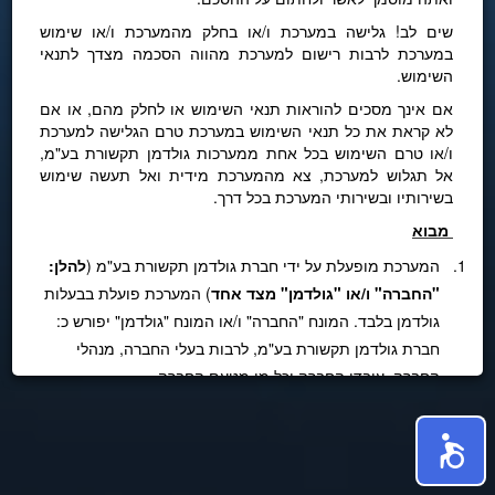
שים לב! גלישה במערכת ו/או בחלק מהמערכת ו/או שימוש
במערכת לרבות רישום למערכת מהווה הסכמה מצדך לתנאי
השימוש.
אם אינך מסכים להוראות תנאי השימוש או לחלק מהם, או אם
לא קראת את כל תנאי השימוש במערכת טרם הגלישה למערכת
ו/או טרם השימוש בכל אחת ממערכות גולדמן תקשורת בע"מ,
אל תגלוש למערכת, צא מהמערכת מידית ואל תעשה שימוש
בשירותיו ובשירותי המערכת בכל דרך.
מבוא
1.
המערכת מופעלת על ידי חברת גולדמן תקשורת בע"מ (
להלן:
"החברה" ו/או "גולדמן" מצד אחד
) המערכת פועלת בבעלות
גולדמן בלבד. המונח "החברה" ו/או המונח "גולדמן" יפורש כ:
חברת גולדמן תקשורת בע"מ, לרבות בעלי החברה, מנהלי
החברה, עובדי החברה וכל מי מטעם החברה.
2. חברת גולדמן תקשורת בע"מ בונה ומפעילה מאז שנת 2002
מערכות המשמשות כצינור תקשורתי בלבד
להעברת
הודעות
SMS
מורשות בלבד
(להלן:
"SMS"
) אל כל מנויי חברות