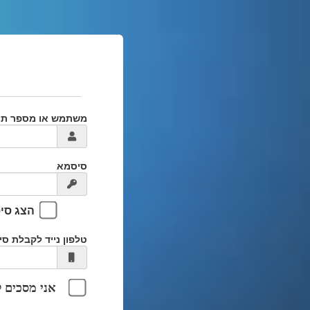
משתמש או מספר ת.ז
סיסמא
הצג סי
טלפון נייד לקבלת ס
אני מסכים 